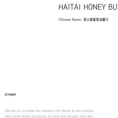
HAITAI HONEY BU
Chinese Name: 海太蜂蜜黄油薯片
U-mart
We aim to provide the newest chic items to the people
who need Asian products; to help the people who are