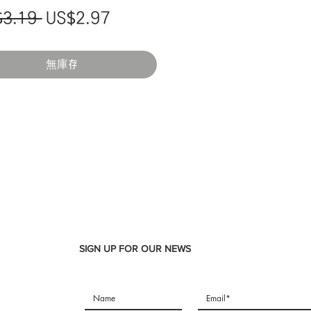
一
促
$3.19 
US$2.97
般
銷
價
價
無庫存
格
格
SIGN UP FOR OUR NEWS