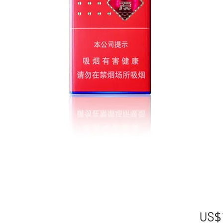
」
US$